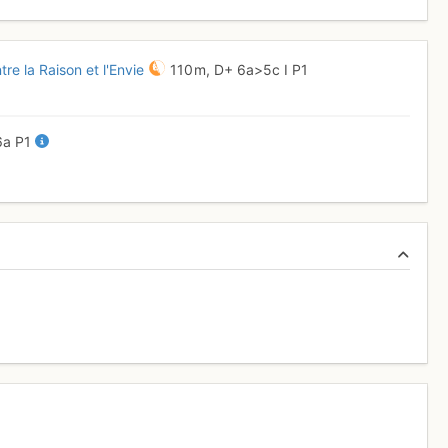
re la Raison et l'Envie
110 m,
D+
6a
>5c
I
P1
6a
P1