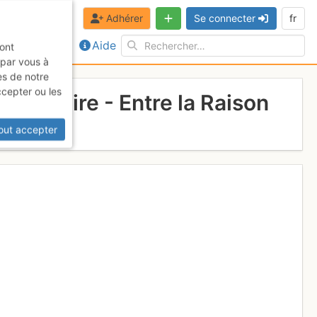
Adhérer
Se connecter
fr
Aide
sont
 par vous à
es de notre
ccepter ou les
roi Noire - Entre la Raison
out accepter