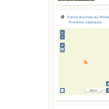
France
Bouches-du-Rhôn
Provence
Calanques
+
–
⤢
i
500 m