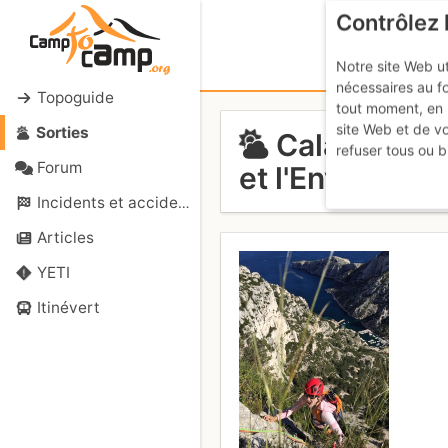
Contrôlez 
Notre site Web ut
nécessaires au f
Topoguide
tout moment, en 
site Web et de v
Sorties
Calanque de 
refuser tous ou b
Forum
et l'Envie
Dimanch
Incidents et accidents
Articles
YETI
Itinévert