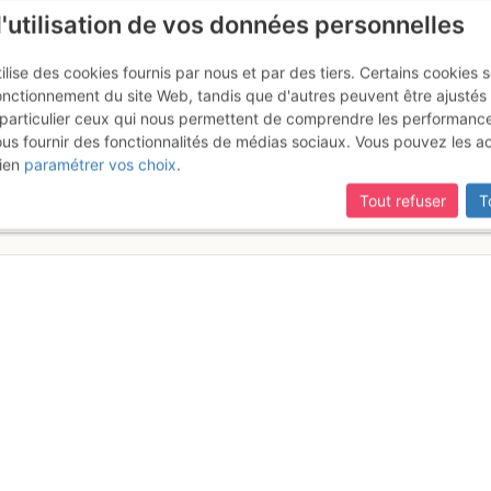
l'utilisation de vos données personnelles
ilise des cookies fournis par nous et par des tiers. Certains cookies 
onctionnement du site Web, tandis que d'autres peuvent être ajustés
particulier ceux qui nous permettent de comprendre les performanc
ous fournir des fonctionnalités de médias sociaux. Vous pouvez les a
Morgiou - Crêt Saint Michel : Pa
ien
paramétrer vos choix
.
e 7 mai 2017
Tout refuser
T