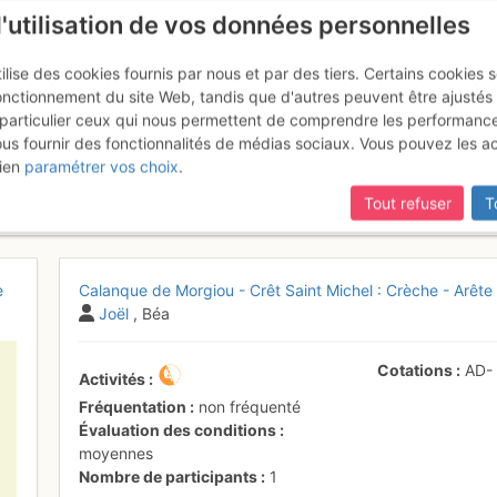
l'utilisation de vos données personnelles
ilise des cookies fournis par nous et par des tiers. Certains cookies 
onctionnement du site Web, tandis que d'autres peuvent être ajustés
particulier ceux qui nous permettent de comprendre les performanc
ous fournir des fonctionnalités de médias sociaux. Vous pouvez les a
Morgiou - Crêt Saint Michel : C
ien
paramétrer vos choix
.
Tout refuser
T
e
Calanque de Morgiou - Crêt Saint Michel : Crèche - Arête 
Joël
, Béa
Cotations
AD
Activités
Fréquentation
non fréquenté
Évaluation des conditions
moyennes
Nombre de participants
1