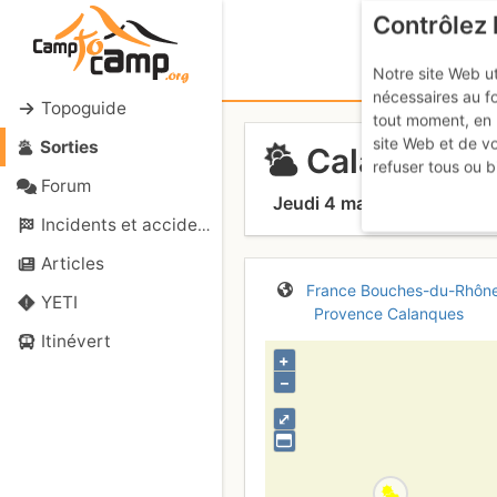
Contrôlez 
Notre site Web ut
nécessaires au f
Topoguide
tout moment, en 
site Web et de v
Sorties
Calanque de 
refuser tous ou b
Forum
Jeudi 4 mai 2017
Incidents et accidents
Articles
France
Bouches-du-Rhôn
YETI
Provence
Calanques
Itinévert
+
–
⤢