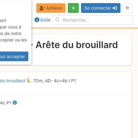
Adhérer
Se connecter
fr
Aide
sont
 par vous à
es de notre
ccepter ou les
rèche - Arête du brouillard
out accepter
du brouillard
70 m,
AD-
4c
>4b
I
P1
-
4c
P1