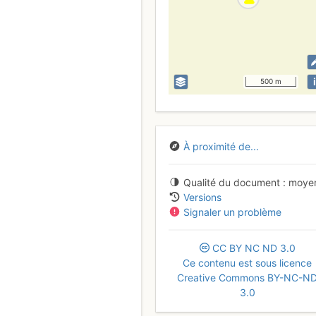
i
500 m
À proximité de...
Qualité du document
moye
Versions
Signaler un problème
CC
BY
NC
ND
3.0
Ce contenu est sous licence
Creative Commons BY-NC-N
3.0