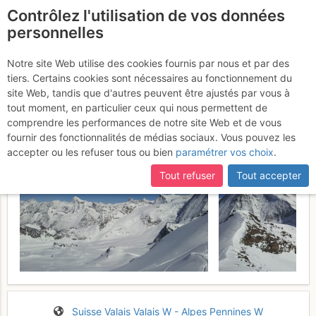
Contrôlez l'utilisation de vos données
fr
personnelles
La Luette : Voie Normale
Notre site Web utilise des cookies fournis par nous et par des
tiers. Certains cookies sont nécessaires au fonctionnement du
Samedi 29 avril 2017
site Web, tandis que d'autres peuvent être ajustés par vous à
tout moment, en particulier ceux qui nous permettent de
comprendre les performances de notre site Web et de vous
fournir des fonctionnalités de médias sociaux. Vous pouvez les
accepter ou les refuser tous ou bien
paramétrer vos choix
.
Tout refuser
Tout accepter
Suisse
Valais
Valais W - Alpes Pennines W