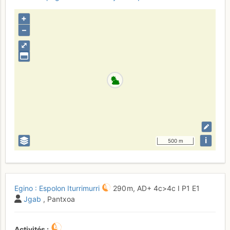
+
–
⤢
i
500 m
Egino : Espolon Iturrimurri
290 m,
AD+
4c
>4c
I
P1
E1
Jgab
, Pantxoa
Activités