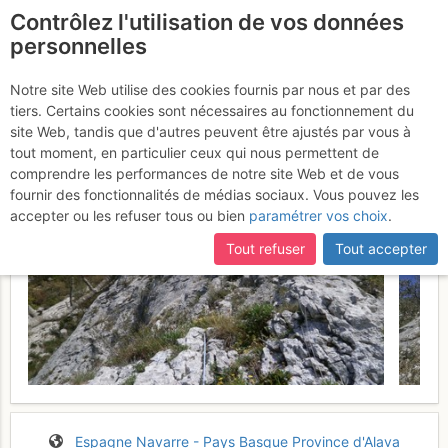
Contrôlez l'utilisation de vos données
fr
personnelles
Egino : Espolon
Notre site Web utilise des cookies fournis par nous et par des
tiers. Certains cookies sont nécessaires au fonctionnement du
Iturrimurri
Jeudi 4 mai 2017
site Web, tandis que d'autres peuvent être ajustés par vous à
tout moment, en particulier ceux qui nous permettent de
comprendre les performances de notre site Web et de vous
fournir des fonctionnalités de médias sociaux. Vous pouvez les
accepter ou les refuser tous ou bien
paramétrer vos choix
.
Tout refuser
Tout accepter
Espagne
Navarre - Pays Basque
Province d'Alava