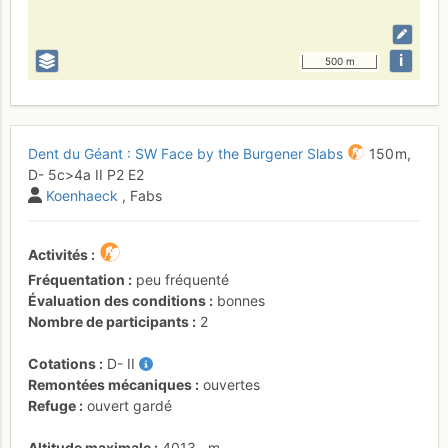
i
500 m
Dent du Géant : SW Face by the Burgener Slabs
150 m,
D-
5c
>4a
II
P2
E2
Koenhaeck
, Fabs
Activités
Fréquentation
peu fréquenté
Évaluation des conditions
bonnes
Nombre de participants
2
Cotations
D-
II
Remontées mécaniques
ouvertes
Refuge
ouvert gardé
Altitude maximale
4013
m