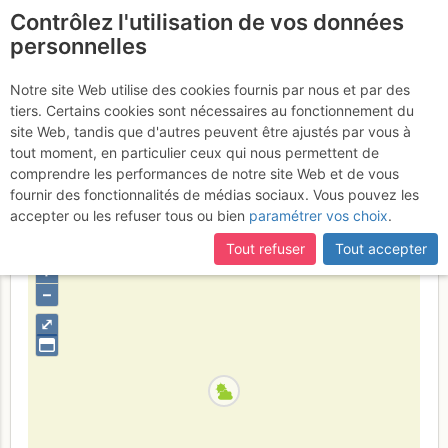
Contrôlez l'utilisation de vos données
fr
personnelles
Dent du Géant : SW
Notre site Web utilise des cookies fournis par nous et par des
tiers. Certains cookies sont nécessaires au fonctionnement du
Face by the Burgener
site Web, tandis que d'autres peuvent être ajustés par vous à
Slabs
tout moment, en particulier ceux qui nous permettent de
Dimanche 25 septembre 2016
comprendre les performances de notre site Web et de vous
fournir des fonctionnalités de médias sociaux. Vous pouvez les
accepter ou les refuser tous ou bien
paramétrer vos choix
.
France
Haute-Savoie
Mont-Blanc
Tout refuser
Tout accepter
+
–
⤢