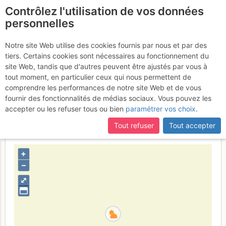
Contrôlez l'utilisation de vos données
fr
personnelles
Dentelles de Montmirail
Notre site Web utilise des cookies fournis par nous et par des
tiers. Certains cookies sont nécessaires au fonctionnement du
- Chaîne de Gigondas :
site Web, tandis que d'autres peuvent être ajustés par vous à
Traversée des Florets
tout moment, en particulier ceux qui nous permettent de
Samedi
comprendre les performances de notre site Web et de vous
29 avril 2017
fournir des fonctionnalités de médias sociaux. Vous pouvez les
accepter ou les refuser tous ou bien
paramétrer vos choix
.
Tout refuser
Tout accepter
France
Vaucluse
Luberon - Baronnies - Saoû
+
–
⤢