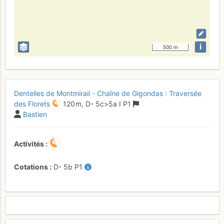
i
500 m
Dentelles de Montmirail - Chaîne de Gigondas : Traversée
des Florets
120 m,
D-
5c
>5a
I
P1
Bastien
Activités
Cotations
D-
5b
P1