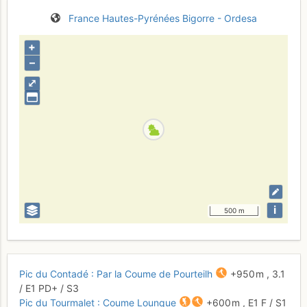
France
Hautes-Pyrénées
Bigorre - Ordesa
+
–
⤢
i
500 m
Pic du Contadé : Par la Coume de Pourteilh
+950 m
,
3.1
/
E1
PD+
/ S3
Pic du Tourmalet : Coume Lounque
+600 m
,
E1
F
/ S1