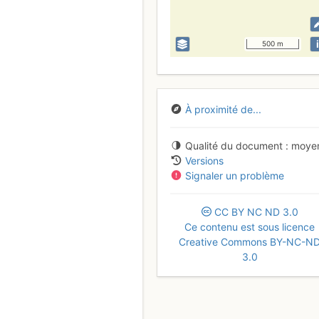
i
500 m
À proximité de...
Qualité du document
moye
Versions
Signaler un problème
CC
BY
NC
ND
3.0
Ce contenu est sous licence
Creative Commons BY-NC-N
3.0