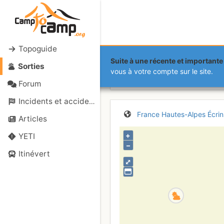
Topoguide
Suite à une récente et importante 
Sorties
Pointe de l'
vous à votre compte sur le site.
Forum
Incidents et accidents
France
Hautes-Alpes
Écrin
Articles
+
YETI
–
Itinévert
⤢