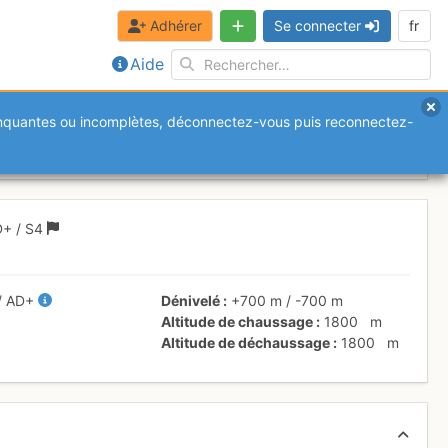
Adhérer
Se connecter
fr
Aide
anquantes ou incomplètes, déconnectez-vous puis reconnectez-
2017
D+
/ S4
/
AD+
Dénivelé
+700 m
/
-700 m
Altitude de chaussage
1800
m
Altitude de déchaussage
1800
m