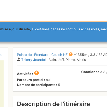
mise à jour du site,
si certaines pages ne sont plus accessibles, m
Étendard : Couloir NE
Vendredi 28 avril 
s
Pointe de l'Étendard : Couloir NE
+1355 m
,
3.3
/
E2
A
Thierry Jeandel
, Alain, Jeff, Pierre, Alexis
Cotations
3.3
Activités
Parcours partiel
oui
Nombre de participants
5
Description de l'itinéraire