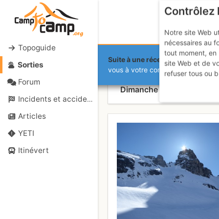
Contrôlez 
Notre site Web ut
nécessaires au f
Topoguide
tout moment, en 
Suite à une récente et importante 
site Web et de v
Sorties
Pointe Somm
vous à votre compte sur le site.
refuser tous ou b
Forum
Dimanche 30 avril 2017
Incidents et accidents
Articles
YETI
Itinévert