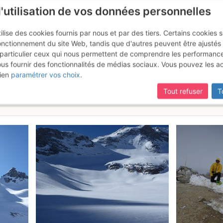
l'utilisation de vos données personnelles
ilise des cookies fournis par nous et par des tiers. Certains cookies 
onctionnement du site Web, tandis que d'autres peuvent être ajustés
particulier ceux qui nous permettent de comprendre les performanc
mise à jour du site,
si certaines pages ne sont plus accessibles, m
ous fournir des fonctionnalités de médias sociaux. Vous pouvez les a
eiller : Traversée Glacier Somm
ien
paramétrer vos choix
.
Tout refuser
T