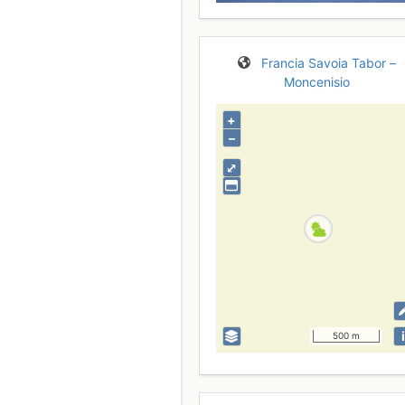
Francia
Savoia
Tabor –
Moncenisio
+
–
⤢
i
500 m