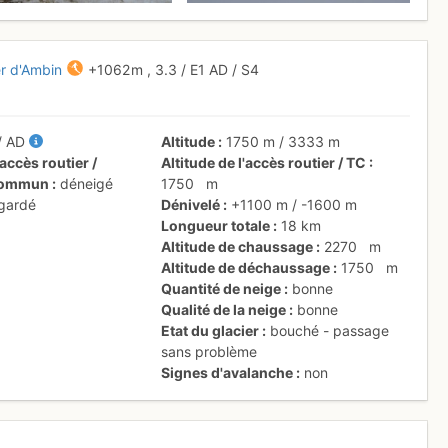
er d'Ambin
+1062 m
,
3.3
/
E1
AD
/ S4
/
AD
Altitude
1750 m
/
3333 m
accès routier /
Altitude de l'accès routier / TC
 commun
déneigé
1750
m
 gardé
Dénivelé
+1100 m
/
-1600 m
Longueur totale
18 km
Altitude de chaussage
2270
m
Altitude de déchaussage
1750
m
Quantité de neige
bonne
Qualité de la neige
bonne
Etat du glacier
bouché - passage
sans problème
Signes d'avalanche
non