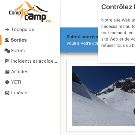
Contrôlez 
Notre site Web ut
nécessaires au f
Topoguide
tout moment, en 
Suite à une récente et importante 
site Web et de v
Sorties
Pointe d'Am
vous à votre compte sur le site.
refuser tous ou b
Forum
Incidents et accidents
Articles
YETI
Itinévert