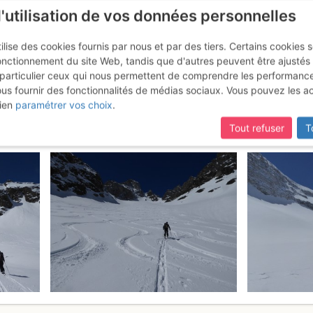
l'utilisation de vos données personnelles
ilise des cookies fournis par nous et par des tiers. Certains cookies 
onctionnement du site Web, tandis que d'autres peuvent être ajustés
particulier ceux qui nous permettent de comprendre les performanc
mise à jour du site,
si certaines pages ne sont plus accessibles, m
ous fournir des fonctionnalités de médias sociaux. Vous pouvez les a
bin : Face N du glacier d'Ambin
ien
paramétrer vos choix
.
Tout refuser
T