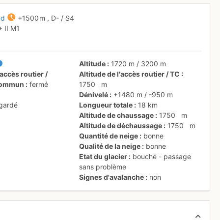
nd
+1500 m
,
D-
/ S4
+
II
M1
Altitude
1720 m
/
3200 m
accès routier /
Altitude de l'accès routier / TC
 commun
fermé
1750
m
Dénivelé
+1480 m
/
-950 m
 gardé
Longueur totale
18 km
Altitude de chaussage
1750
m
Altitude de déchaussage
1750
m
Quantité de neige
bonne
Qualité de la neige
bonne
Etat du glacier
bouché - passage
sans problème
Signes d'avalanche
non