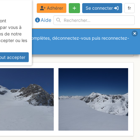
Adhérer
Se connecter
fr
Aide
sont
 par vous à
es de notre
anquantes ou incomplètes, déconnectez-vous puis reconnectez-
ccepter ou les
Samedi 29 avril 2017
out accepter