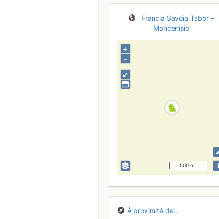
Francia
Savoia
Tabor –
Moncenisio
+
–
⤢
i
500 m
À proximité de...