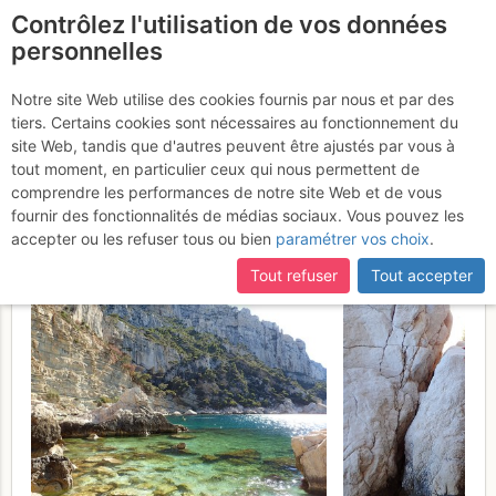
Contrôlez l'utilisation de vos données
fr
personnelles
Calanque de Sugiton -
Notre site Web utilise des cookies fournis par nous et par des
tiers. Certains cookies sont nécessaires au fonctionnement du
Le Socle de la Candelle :
site Web, tandis que d'autres peuvent être ajustés par vous à
Traversée de la Commune
tout moment, en particulier ceux qui nous permettent de
comprendre les performances de notre site Web et de vous
Lundi 1 mai 2017
fournir des fonctionnalités de médias sociaux. Vous pouvez les
accepter ou les refuser tous ou bien
paramétrer vos choix
.
Tout refuser
Tout accepter