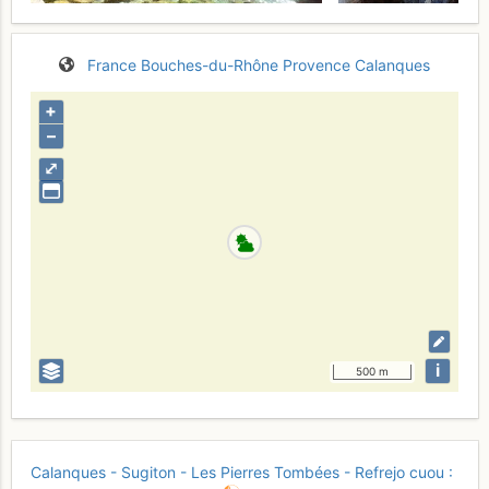
France
Bouches-du-Rhône
Provence
Calanques
+
–
⤢
i
500 m
Calanques - Sugiton - Les Pierres Tombées - Refrejo cuou :