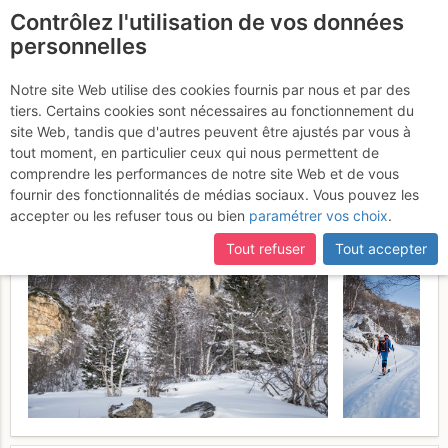
Contrôlez l'utilisation de vos données
fr
personnelles
Refuge de Péclet Polset
Notre site Web utilise des cookies fournis par nous et par des
tiers. Certains cookies sont nécessaires au fonctionnement du
: Depuis Pralognan/Les
site Web, tandis que d'autres peuvent être ajustés par vous à
Prioux
tout moment, en particulier ceux qui nous permettent de
Samedi 29 avril 2017
comprendre les performances de notre site Web et de vous
fournir des fonctionnalités de médias sociaux. Vous pouvez les
accepter ou les refuser tous ou bien
paramétrer vos choix
.
Tout refuser
Tout accepter