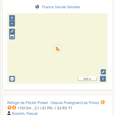
France
Savoie
Vanoise
+
–
⤢
i
500 m
Refuge de Péclet-Polset : Depuis Pralognan/Les Prioux
+1013 m
,
2.1
/
E1
PD-
/ S2
R3
T1
Rozenn
Pascal