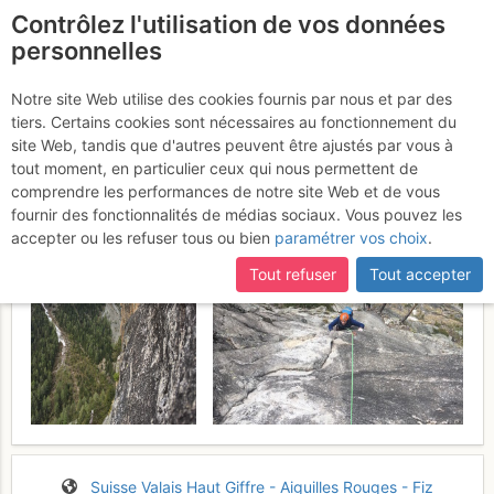
Contrôlez l'utilisation de vos données
fr
personnelles
Barberine : Le Magicien
Notre site Web utilise des cookies fournis par nous et par des
tiers. Certains cookies sont nécessaires au fonctionnement du
d'Oz
Mardi 25 avril 2017
site Web, tandis que d'autres peuvent être ajustés par vous à
tout moment, en particulier ceux qui nous permettent de
comprendre les performances de notre site Web et de vous
fournir des fonctionnalités de médias sociaux. Vous pouvez les
accepter ou les refuser tous ou bien
paramétrer vos choix
.
Tout refuser
Tout accepter
Suisse
Valais
Haut Giffre - Aiguilles Rouges - Fiz