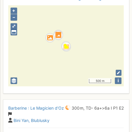
+
–
⤢
i
500 m
Barberine : Le Magicien d'Oz
300 m,
TD-
6a+
>6a
I
P1
E2
Bini Yan
Blublusky