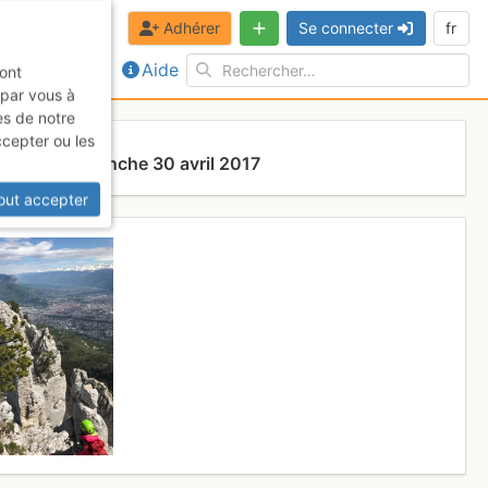
Adhérer
Se connecter
fr
Aide
sont
 par vous à
es de notre
ccepter ou les
dier
Dimanche 30 avril 2017
out accepter