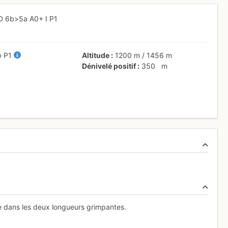
D
6b
>5a
A0+
I
P1
b
P1
Altitude
1200 m
/
1456 m
Dénivelé positif
350
m
bre dans les deux longueurs grimpantes.