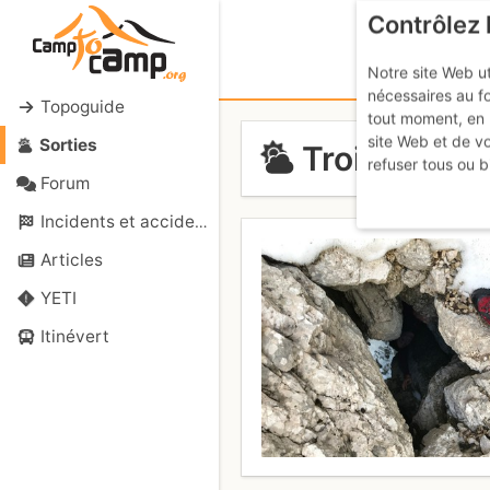
Contrôlez 
Notre site Web ut
nécessaires au f
Topoguide
tout moment, en 
site Web et de v
Sorties
Trois Pucell
refuser tous ou b
Forum
Incidents et accidents
Articles
YETI
Itinévert