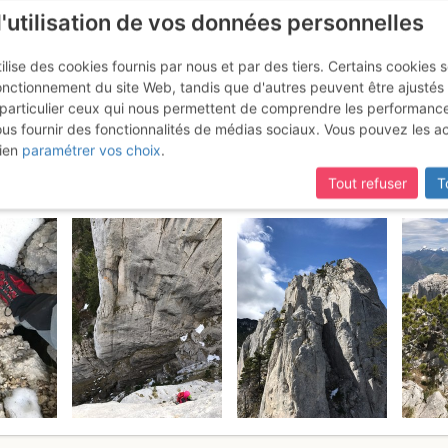
l'utilisation de vos données personnelles
ilise des cookies fournis par nous et par des tiers. Certains cookies 
onctionnement du site Web, tandis que d'autres peuvent être ajustés
particulier ceux qui nous permettent de comprendre les performanc
ous fournir des fonctionnalités de médias sociaux. Vous pouvez les a
es : Dent Gérard - Voie Petit-Di
ien
paramétrer vos choix
.
Tout refuser
T