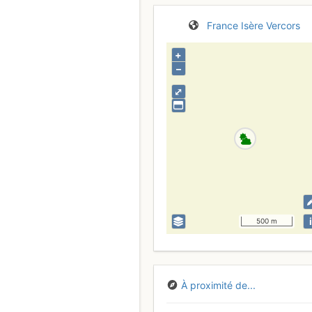
France
Isère
Vercors
+
–
⤢
i
500 m
À proximité de...