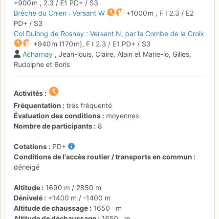
+900 m
,
2.3
/
E1
PD+
/ S3
Brèche du Chien : Versant W
+1000 m
,
F
I
2.3
/
E2
PD+
/ S3
Col Dulong de Rosnay : Versant N, par la Combe de la Croix
+940 m
(170 m),
F
I
2.3
/
E1
PD+
/ S3
Acharnay
, Jean-louis, Claire, Alain et Marie-lo, Gilles,
Rudolphe et Boris
Activités
Fréquentation
très fréquenté
Évaluation des conditions
moyennes
Nombre de participants
8
Cotations
PD+
Conditions de l'accès routier / transports en commun
déneigé
Altitude
1690 m
/
2850 m
Dénivelé
+1400 m
/
-1400 m
Altitude de chaussage
1650
m
Altitude de déchaussage
1650
m