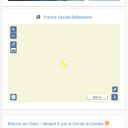
France
Savoie
Belledonne
+
–
⤢
i
500 m
Brèche du Chien : Versant E par le Col de la Combe