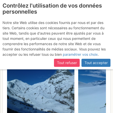
Contrôlez l'utilisation de vos données
fr
personnelles
Col Dulong de Ronay
Notre site Web utilise des cookies fournis par nous et par des
tiers. Certains cookies sont nécessaires au fonctionnement du
par la brèche du chien et le
site Web, tandis que d'autres peuvent être ajustés par vous à
col de la combe
tout moment, en particulier ceux qui nous permettent de
Dimanche 30 avril
comprendre les performances de notre site Web et de vous
2017
fournir des fonctionnalités de médias sociaux. Vous pouvez les
accepter ou les refuser tous ou bien
paramétrer vos choix
.
Tout refuser
Tout accepter