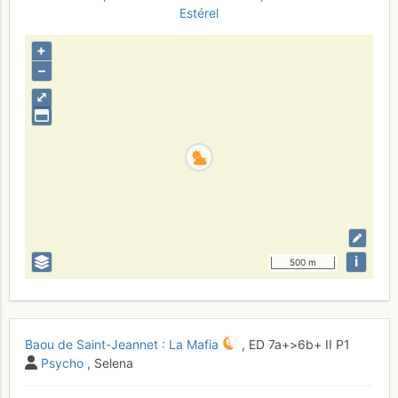
Estérel
+
–
⤢
i
500 m
Baou de Saint-Jeannet : La Mafia
,
ED
7a+
>6b+
II
P1
Psycho
, Selena