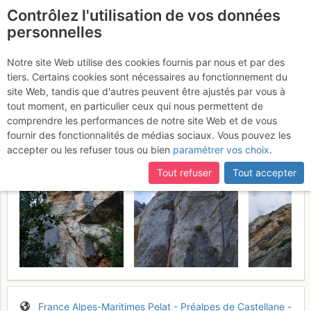
Contrôlez l'utilisation de vos données
fr
personnelles
Baou de Saint-Jeannet :
Notre site Web utilise des cookies fournis par nous et par des
tiers. Certains cookies sont nécessaires au fonctionnement du
La mafia
Dimanche 30 avril 2017
site Web, tandis que d'autres peuvent être ajustés par vous à
tout moment, en particulier ceux qui nous permettent de
comprendre les performances de notre site Web et de vous
fournir des fonctionnalités de médias sociaux. Vous pouvez les
accepter ou les refuser tous ou bien
paramétrer vos choix
.
Tout refuser
Tout accepter
France
Alpes-Maritimes
Pelat - Préalpes de Castellane -