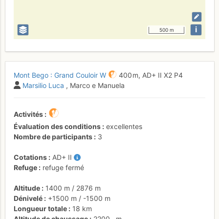
i
500 m
Mont Bego : Grand Couloir W
400 m,
AD+
II
X2
P4
Marsilio Luca
, Marco e Manuela
Activités
Évaluation des conditions
excellentes
Nombre de participants
3
Cotations
AD+
II
Refuge
refuge fermé
Altitude
1400 m
/
2876 m
Dénivelé
+1500 m
/
-1500 m
Longueur totale
18 km
Altitude de chaussage
2200
m