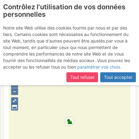
Contrôlez l'utilisation de vos données
fr
personnelles
Mont Bego : Monte
Notre site Web utilise des cookies fournis par nous et par des
tiers. Certains cookies sont nécessaires au fonctionnement du
Bego - Grand Couloir
site Web, tandis que d'autres peuvent être ajustés par vous à
tout moment, en particulier ceux qui nous permettent de
Dimanche 30 avril 2017
comprendre les performances de notre site Web et de vous
fournir des fonctionnalités de médias sociaux. Vous pouvez les
accepter ou les refuser tous ou bien
paramétrer vos choix
.
Francia
Alpi Marittime
Mercantour - Argentera
Tout refuser
Tout accepter
+
–
⤢