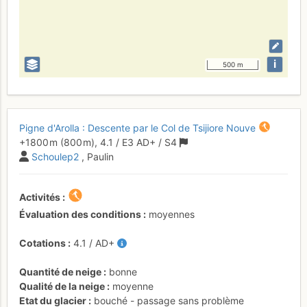
i
500 m
Pigne d'Arolla : Descente par le Col de Tsijiore Nouve
+1800 m
(800 m),
4.1
/
E3
AD+
/ S4
Schoulep2
, Paulin
Activités
Évaluation des conditions
moyennes
Cotations
4.1
/
AD+
Quantité de neige
bonne
Qualité de la neige
moyenne
Etat du glacier
bouché - passage sans problème