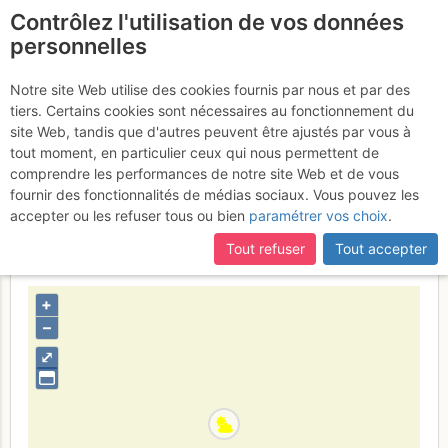
Contrôlez l'utilisation de vos données
fr
personnelles
Pigne d'Arolla :
Notre site Web utilise des cookies fournis par nous et par des
tiers. Certains cookies sont nécessaires au fonctionnement du
Descente par le Col de
site Web, tandis que d'autres peuvent être ajustés par vous à
Tsijiore Nouve
tout moment, en particulier ceux qui nous permettent de
Dimanche 30 avril
comprendre les performances de notre site Web et de vous
2017
fournir des fonctionnalités de médias sociaux. Vous pouvez les
accepter ou les refuser tous ou bien
paramétrer vos choix
.
Tout refuser
Tout accepter
Suisse
Valais
Valais W - Alpes Pennines W
+
–
⤢