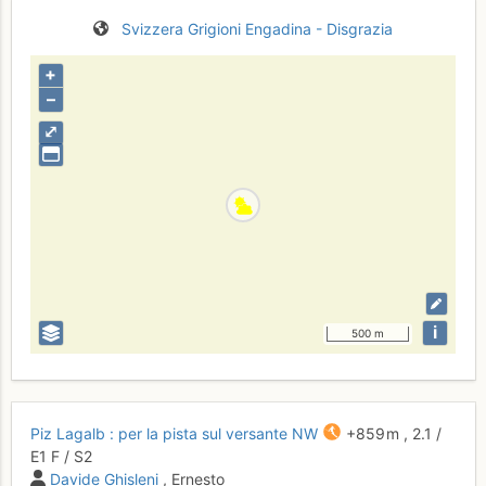
Svizzera
Grigioni
Engadina - Disgrazia
+
–
⤢
i
500 m
Piz Lagalb : per la pista sul versante NW
+859 m
,
2.1
/
E1
F
/ S2
Davide Ghisleni
, Ernesto