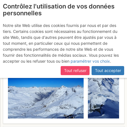
Contrôlez l'utilisation de vos données
fr
personnelles
Piz Lagalb : per la pista
Notre site Web utilise des cookies fournis par nous et par des
tiers. Certains cookies sont nécessaires au fonctionnement du
sul versante NW
Dimanche 30 avril
site Web, tandis que d'autres peuvent être ajustés par vous à
tout moment, en particulier ceux qui nous permettent de
2017
comprendre les performances de notre site Web et de vous
fournir des fonctionnalités de médias sociaux. Vous pouvez les
accepter ou les refuser tous ou bien
paramétrer vos choix
.
Tout refuser
Tout accepter