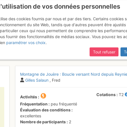
l'utilisation de vos données personnelles
ilise des cookies fournis par nous et par des tiers. Certains cookies 
onctionnement du site Web, tandis que d'autres peuvent être ajustés
particulier ceux qui nous permettent de comprendre les performanc
ous fournir des fonctionnalités de médias sociaux. Vous pouvez les a
 Jouère : Boucle versant Nord 
ien
paramétrer vos choix
.
9 avril 2017
Tout refuser
T
Montagne de Jouère : Boucle versant Nord depuis Reynier
Gilles Salaun
, Fred
Cotations
T2
Activités
Fréquentation
peu fréquenté
Évaluation des conditions
excellentes
Nombre de participants
2