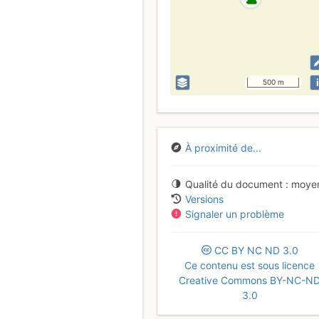
i
500 m
À proximité de...
Qualité du document
moye
Versions
Signaler un problème
CC
BY
NC
ND
3.0
Ce contenu est sous licence
Creative Commons BY-NC-N
3.0