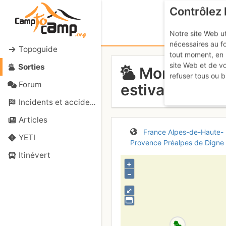
Contrôlez 
Notre site Web ut
nécessaires au f
Topoguide
tout moment, en 
site Web et de v
Sorties
Montagne de
refuser tous ou b
Forum
estivale)
Samedi 2
Incidents et accidents
Articles
France
Alpes-de-Haute-
YETI
Provence
Préalpes de Digne
Itinévert
+
–
⤢