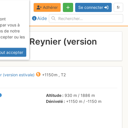
Adhérer
Se connecter
fr
Aide
sont
 par vous à
es de notre
ccepter ou les
depuis Reynier (version
out accepter
 (version estivale)
+1150 m
,
T2
Altitude
930 m
/
1886 m
Dénivelé
+1150 m
/
-1150 m