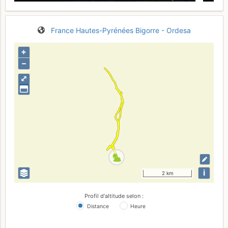
France
Hautes-Pyrénées
Bigorre - Ordesa
+
–
⤢
i
2 km
Profil d'altitude selon :
Distance
Heure