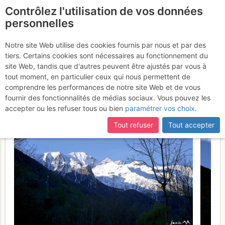
Contrôlez l'utilisation de vos données
fr
personnelles
Brèche de Barbat >>
Notre site Web utilise des cookies fournis par nous et par des
tiers. Certains cookies sont nécessaires au fonctionnement du
Brèche de Badescure : Par
site Web, tandis que d'autres peuvent être ajustés par vous à
le vallon de Barbat
tout moment, en particulier ceux qui nous permettent de
Samedi 29
comprendre les performances de notre site Web et de vous
avril 2017
fournir des fonctionnalités de médias sociaux. Vous pouvez les
accepter ou les refuser tous ou bien
paramétrer vos choix
.
Tout refuser
Tout accepter