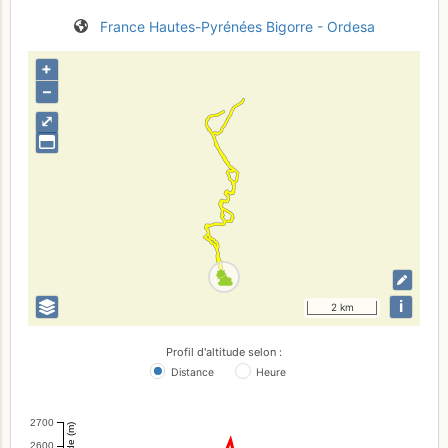
France
Hautes-Pyrénées
Bigorre - Ordesa
+
–
⤢
i
2 km
Profil d'altitude selon :
Distance
Heure
2700
Altitude (m)
2600