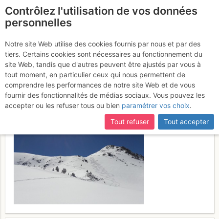
Contrôlez l'utilisation de vos données
fr
personnelles
Pic de Gourguet :
Notre site Web utilise des cookies fournis par nous et par des
tiers. Certains cookies sont nécessaires au fonctionnement du
depuis la Mongie par le Pas
site Web, tandis que d'autres peuvent être ajustés par vous à
de la Crabe
tout moment, en particulier ceux qui nous permettent de
Vendredi 28 avril 2017
comprendre les performances de notre site Web et de vous
fournir des fonctionnalités de médias sociaux. Vous pouvez les
accepter ou les refuser tous ou bien
paramétrer vos choix
.
Tout refuser
Tout accepter