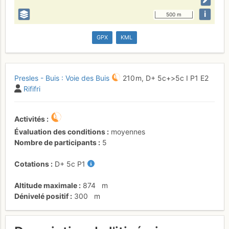
i
500 m
GPX
KML
Presles - Buis : Voie des Buis
210 m,
D+
5c+
>5c
I
P1
E2
Rififri
Activités
Évaluation des conditions
moyennes
Nombre de participants
5
Cotations
D+
5c
P1
Altitude maximale
874
m
Dénivelé positif
300
m