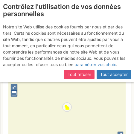
Contrôlez l'utilisation de vos données
fr
personnelles
Presles - Buis : Voie des
Notre site Web utilise des cookies fournis par nous et par des
tiers. Certains cookies sont nécessaires au fonctionnement du
Buis
Samedi 22 avril 2017
site Web, tandis que d'autres peuvent être ajustés par vous à
tout moment, en particulier ceux qui nous permettent de
comprendre les performances de notre site Web et de vous
fournir des fonctionnalités de médias sociaux. Vous pouvez les
France
Isère
Vercors
accepter ou les refuser tous ou bien
paramétrer vos choix
.
+
Tout refuser
Tout accepter
–
⤢