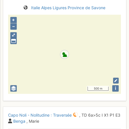
Italie
Alpes Ligures
Province de Savone
+
–
⤢
i
500 m
Capo Noli - Nolitudine : Traversée
,
TD
6a
>5c
I
X1
P1
E3
Benga
, Marie