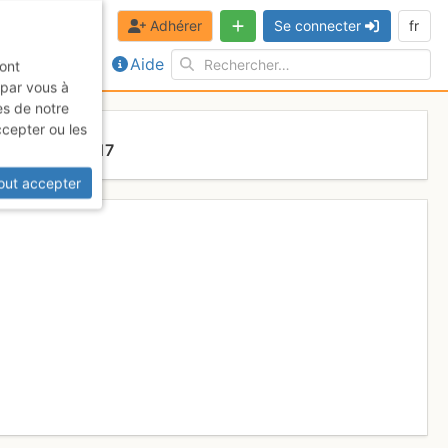
Adhérer
Se connecter
fr
Aide
sont
 par vous à
es de notre
ccepter ou les
i 24 avril 2017
out accepter