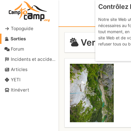
Contrôlez 
Notre site Web ut
nécessaires au f
Topoguide
tout moment, en 
site Web et de v
Sorties
Verdon - Le
refuser tous ou b
Forum
Incidents et accidents
Articles
YETI
Itinévert