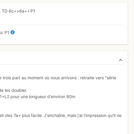
,
TD
6c+
>6a+
I
P1
6c
P1
 trois part au moment où nous arrivons : retraite vers "série
e les doubler.
e L1+L2 pour une longueur d'environ 80m
t des 7a+ plus facile. J'enchaîne, mais j'ai l'impression qu'il ne