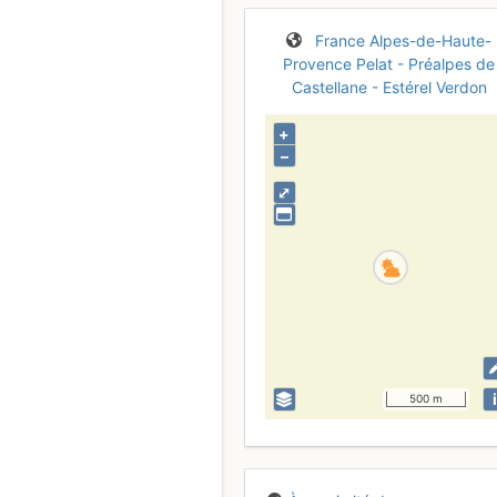
France
Alpes-de-Haute-
Provence
Pelat - Préalpes de
Castellane - Estérel
Verdon
+
–
⤢
i
500 m