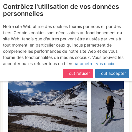
Contrôlez l'utilisation de vos données
fr
personnelles
Suite à une récente et importante mise à jour du site,
si
Scima da Saoseo / Cima
certaines pages ne sont plus accessibles, manquantes ou
Notre site Web utilise des cookies fournis par nous et par des
incomplètes, déconnectez-vous puis reconnectez-vous à votre
tiers. Certains cookies sont nécessaires au fonctionnement du
di Saoseo : Per la Val
compte sur le site.
site Web, tandis que d'autres peuvent être ajustés par vous à
Cantone di Dosdè
tout moment, en particulier ceux qui nous permettent de
Dimanche 23
comprendre les performances de notre site Web et de vous
avril 2017
fournir des fonctionnalités de médias sociaux. Vous pouvez les
accepter ou les refuser tous ou bien
paramétrer vos choix
.
Tout refuser
Tout accepter