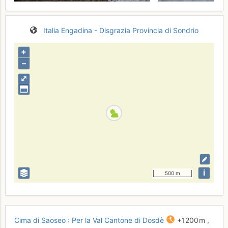
Italia
Engadina - Disgrazia
Provincia di Sondrio
+
–
⤢
i
500 m
Cima di Saoseo : Per la Val Cantone di Dosdè
+1200 m
,