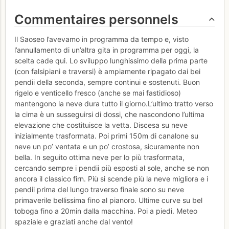
Commentaires personnels
Il Saoseo l’avevamo in programma da tempo e, visto
l’annullamento di un’altra gita in programma per oggi, la
scelta cade qui. Lo sviluppo lunghissimo della prima parte
(con falsipiani e traversi) è ampiamente ripagato dai bei
pendii della seconda, sempre continui e sostenuti. Buon
rigelo e venticello fresco (anche se mai fastidioso)
mantengono la neve dura tutto il giorno.L’ultimo tratto verso
la cima è un susseguirsi di dossi, che nascondono l’ultima
elevazione che costituisce la vetta. Discesa su neve
inizialmente trasformata. Poi primi 150m di canalone su
neve un po’ ventata e un po’ crostosa, sicuramente non
bella. In seguito ottima neve per lo più trasformata,
cercando sempre i pendii più esposti al sole, anche se non
ancora il classico firn. Più si scende più la neve migliora e i
pendii prima del lungo traverso finale sono su neve
primaverile bellissima fino al pianoro. Ultime curve su bel
toboga fino a 20min dalla macchina. Poi a piedi. Meteo
spaziale e graziati anche dal vento!