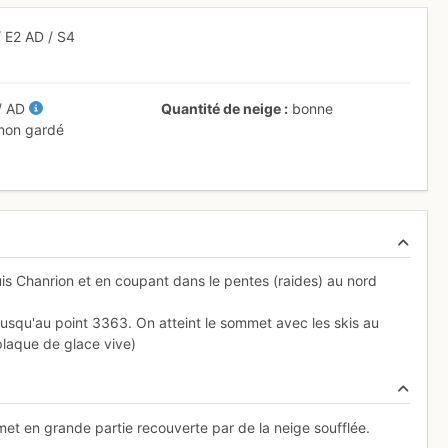
/
E2
AD
/ S4
/
AD
Quantité de neige
bonne
 non gardé
puis Chanrion et en coupant dans le pentes (raides) au nord
s jusqu'au point 3363. On atteint le sommet avec les skis au
plaque de glace vive)
met en grande partie recouverte par de la neige soufflée.