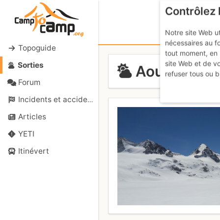
Contrôlez 
Notre site Web ut
nécessaires au f
Topoguide
tout moment, en 
site Web et de v
Sorties
Aouille Tse
refuser tous ou b
Forum
Incidents et accidents
Articles
YETI
Itinévert