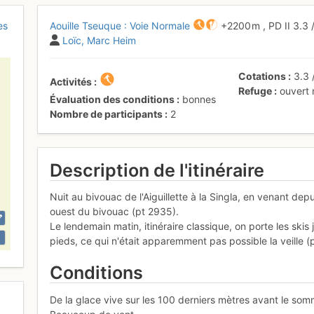
es
Aouille Tseuque : Voie Normale
+2200 m
,
PD
II
3.3
Loïc
Marc Heim
Cotations
3.3
Activités
Refuge
ouvert
Évaluation des conditions
bonnes
Nombre de participants
2
Description de l'itinéraire
Nuit au bivouac de l'Aiguillette à la Singla, en venant de
ouest du bivouac (pt 2935).
Le lendemain matin, itinéraire classique, on porte les ski
pieds, ce qui n'était apparemment pas possible la veille (
Conditions
De la glace vive sur les 100 derniers mètres avant le som