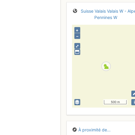
Suisse
Valais
Valais W - Alp
Pennines W
+
–
⤢
i
500 m
À proximité de...