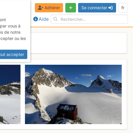
Adhérer
Se connecter
fr
Aide
sont
 par vous à
es de notre
ccepter ou les
017
out accepter