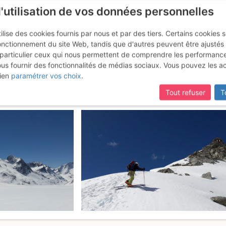
l'utilisation de vos données personnelles
ilise des cookies fournis par nous et par des tiers. Certains cookies 
onctionnement du site Web, tandis que d'autres peuvent être ajustés
particulier ceux qui nous permettent de comprendre les performanc
ous fournir des fonctionnalités de médias sociaux. Vous pouvez les a
uque : Voie Normale
Dimanche 23 avril 2
ien
paramétrer vos choix
.
Tout refuser
T