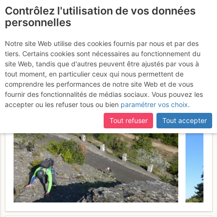
Contrôlez l'utilisation de vos données
fr
personnelles
Dent d'Alaric : Le trésor
Notre site Web utilise des cookies fournis par nous et par des
tiers. Certains cookies sont nécessaires au fonctionnement du
d'Alaric & El Viento loco
site Web, tandis que d'autres peuvent être ajustés par vous à
tout moment, en particulier ceux qui nous permettent de
Samedi 22 avril 2017
comprendre les performances de notre site Web et de vous
fournir des fonctionnalités de médias sociaux. Vous pouvez les
accepter ou les refuser tous ou bien
paramétrer vos choix
.
Tout refuser
Tout accepter