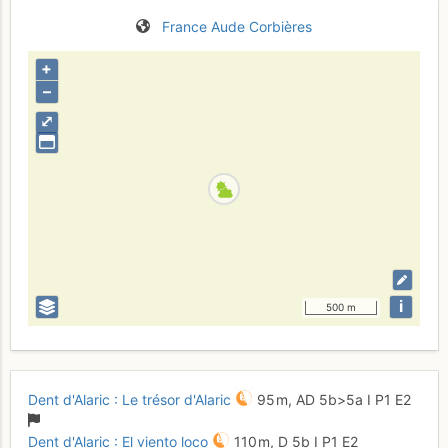
France
Aude
Corbières
+
–
⤢
i
500 m
Dent d'Alaric : Le trésor d'Alaric
95 m,
AD
5b
>5a
I
P1
E2
Dent d'Alaric : El viento loco
110 m,
D
5b
I
P1
E2