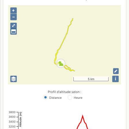
+
–
⤢
i
5 km
Profil d'altitude selon :
Distance
Heure
3800
Altitude (m)
3600
3400
3200