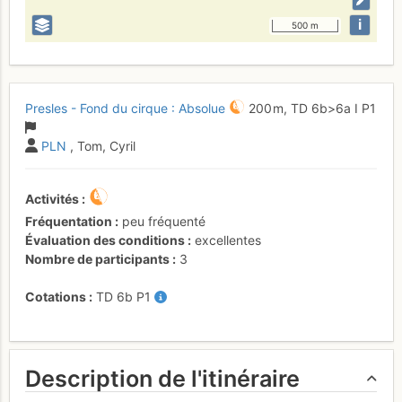
i
500 m
Presles - Fond du cirque : Absolue
200 m,
TD
6b
>6a
I
P1
PLN
, Tom, Cyril
Activités
Fréquentation
peu fréquenté
Évaluation des conditions
excellentes
Nombre de participants
3
Cotations
TD
6b
P1
Description de l'itinéraire