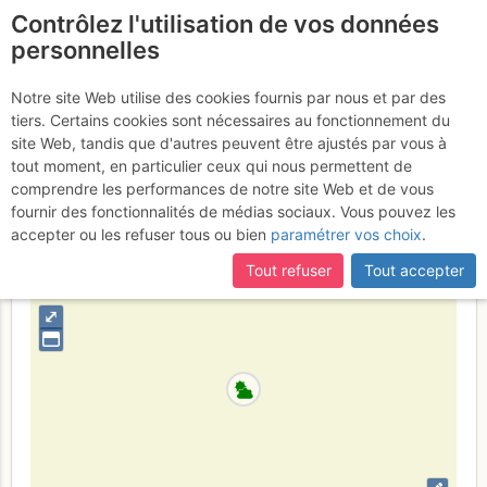
Contrôlez l'utilisation de vos données
fr
personnelles
Presles - Fond du cirque
Notre site Web utilise des cookies fournis par nous et par des
tiers. Certains cookies sont nécessaires au fonctionnement du
: Absolue
Dimanche 23 avril 2017
site Web, tandis que d'autres peuvent être ajustés par vous à
tout moment, en particulier ceux qui nous permettent de
comprendre les performances de notre site Web et de vous
fournir des fonctionnalités de médias sociaux. Vous pouvez les
France
Isère
Vercors
accepter ou les refuser tous ou bien
paramétrer vos choix
.
+
Tout refuser
Tout accepter
–
⤢