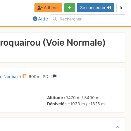
Adhérer
Se connecter
fr
Aide
 Troquairou (Voie Normale)
ie Normale)
600 m,
PD
II
Altitude
1470 m
/
3400 m
Dénivelé
+1930 m
/
-1825 m