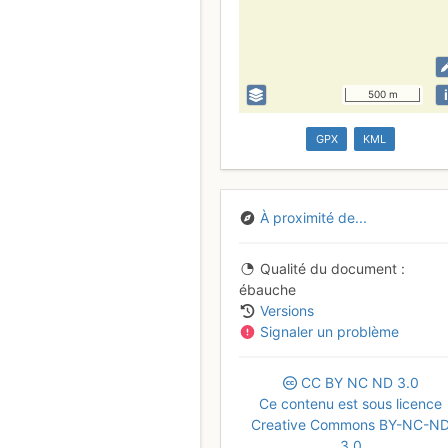
i
500 m
GPX
KML
À proximité de...
Qualité du document
ébauche
Versions
Signaler un problème
CC
BY
NC
ND
3.0
Ce contenu est sous licence
Creative Commons BY-NC-N
3.0