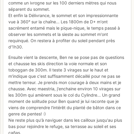
comme un ivrogne sur les 100 derniers mètres qui nous
séparent du sommet.
Et enfin la Délivrance, le sommet et son impressionnante
vue à 360° sur la chaîne... Les 1800m de D+ m'ont
sacrément entamé mais le pique-nique, le temps passé à
observer les sommets et la sieste au sommet m'ont
requinqué. On restera à profiter du soleil pendant près
d'1h30.
Ensuite vient la descente, Ben ne se pose pas de questions
et chausse les skis direction la voie normale et son
toboggan de 300m. Il teste 3 virages sur le haut et
m'indique que c'est suffisamment décaillé pour ne pas se
mettre terreur. Je prends mon courage à deux mains et je
chausse. Avec maestria, j'enchaine environ 10 virages sur
les 300m qui amènent sous le col du Cylindre... Un grand
moment de solitude pour Ben quand je lui raconte que je
viens de comprendre l'intérêt du planté de bâton dans ce
genre de pentes! :)
Ne reste plus qu'à naviguer dans les cailloux jusqu'au plus
bas pour rejoindre le refuge, sa terrasse au soleil et ses
cañas.