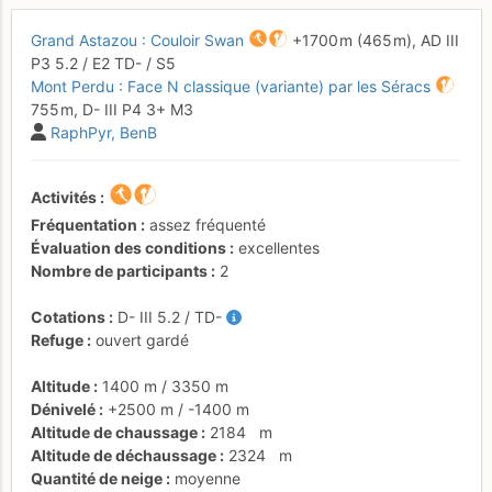
Grand Astazou : Couloir Swan
+1700 m
(465 m),
AD
III
P3
5.2
/
E2
TD-
/ S5
Mont Perdu : Face N classique (variante) par les Séracs
755 m,
D-
III
P4
3+
M3
RaphPyr
BenB
Activités
Fréquentation
assez fréquenté
Évaluation des conditions
excellentes
Nombre de participants
2
Cotations
D-
III
5.2
/
TD-
Refuge
ouvert gardé
Altitude
1400 m
/
3350 m
Dénivelé
+2500 m
/
-1400 m
Altitude de chaussage
2184
m
Altitude de déchaussage
2324
m
Quantité de neige
moyenne