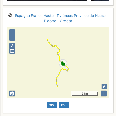
Espagne
France
Hautes-Pyrénées
Province de Huesca
Bigorre - Ordesa
+
–
⤢
i
5 km
GPX
KML