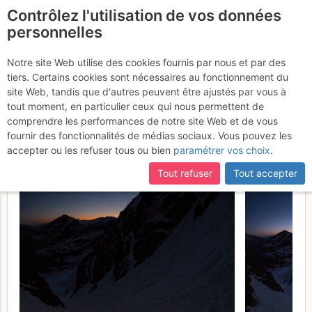
Contrôlez l'utilisation de vos données
fr
personnelles
Enchaînement Grand
Notre site Web utilise des cookies fournis par nous et par des
tiers. Certains cookies sont nécessaires au fonctionnement du
Astazou : Couloir Swan >
site Web, tandis que d'autres peuvent être ajustés par vous à
Mont Perdu Face N
tout moment, en particulier ceux qui nous permettent de
Samedi 22
comprendre les performances de notre site Web et de vous
avril 2017
fournir des fonctionnalités de médias sociaux. Vous pouvez les
accepter ou les refuser tous ou bien
paramétrer vos choix
.
Tout refuser
Tout accepter