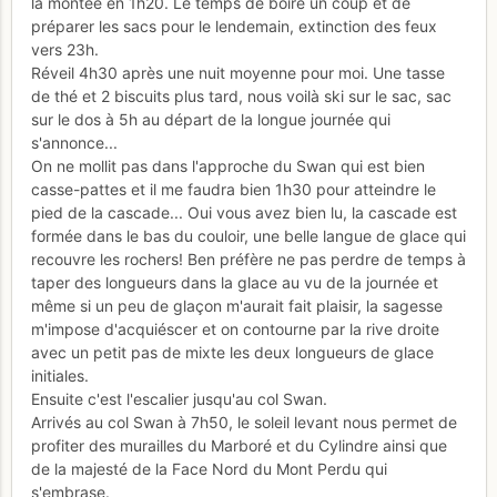
la montée en 1h20. Le temps de boire un coup et de
préparer les sacs pour le lendemain, extinction des feux
vers 23h.
Réveil 4h30 après une nuit moyenne pour moi. Une tasse
de thé et 2 biscuits plus tard, nous voilà ski sur le sac, sac
sur le dos à 5h au départ de la longue journée qui
s'annonce...
On ne mollit pas dans l'approche du Swan qui est bien
casse-pattes et il me faudra bien 1h30 pour atteindre le
pied de la cascade... Oui vous avez bien lu, la cascade est
formée dans le bas du couloir, une belle langue de glace qui
recouvre les rochers! Ben préfère ne pas perdre de temps à
taper des longueurs dans la glace au vu de la journée et
même si un peu de glaçon m'aurait fait plaisir, la sagesse
m'impose d'acquiéscer et on contourne par la rive droite
avec un petit pas de mixte les deux longueurs de glace
initiales.
Ensuite c'est l'escalier jusqu'au col Swan.
Arrivés au col Swan à 7h50, le soleil levant nous permet de
profiter des murailles du Marboré et du Cylindre ainsi que
de la majesté de la Face Nord du Mont Perdu qui
s'embrase.