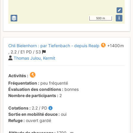
i
500 m
Chli Bielenhorn : par Tiefenbach - depuis Realp
+1400 m
,
2.2
/
E1
PD
/ S3
Thomas Julou
Kermit
Activités
Fréquentation
peu fréquenté
Évaluation des conditions
bonnes
Nombre de participants
2
Cotations
2.2
/
PD
Sortie en mobilité douce
oui
Refuge
ouvert gardé
Altitude de chaussage
1790
m