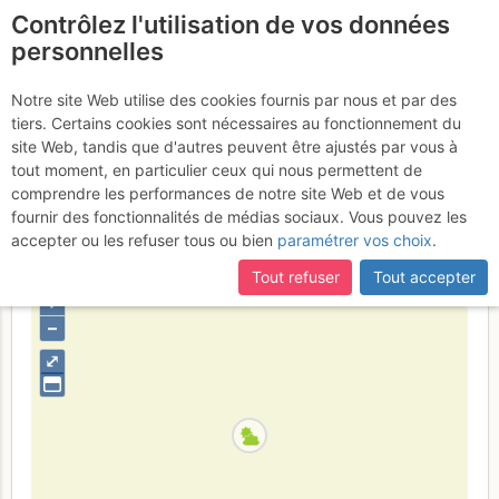
Contrôlez l'utilisation de vos données
fr
personnelles
Chli Bielenhorn : par
Notre site Web utilise des cookies fournis par nous et par des
tiers. Certains cookies sont nécessaires au fonctionnement du
Tiefenbach - depuis Realp
site Web, tandis que d'autres peuvent être ajustés par vous à
tout moment, en particulier ceux qui nous permettent de
Vendredi 21 avril 2017
comprendre les performances de notre site Web et de vous
fournir des fonctionnalités de médias sociaux. Vous pouvez les
accepter ou les refuser tous ou bien
paramétrer vos choix
.
Suisse
Uri
Alpes Uranaises
Tout refuser
Tout accepter
+
–
⤢