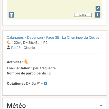
i
500 m
Calanques - Devenson - Face SE : La Cheminée du Cirque
120 m,
D+
6b
>5c
II
P2
Pat26
, Claude
Activités
Fréquentation
peu fréquenté
Nombre de participants
2
Cotations
D+
6a
P1+
Météo