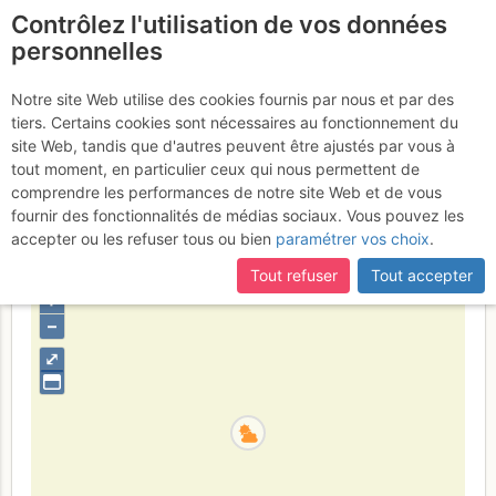
Contrôlez l'utilisation de vos données
fr
personnelles
Calanque du Devenson
Notre site Web utilise des cookies fournis par nous et par des
tiers. Certains cookies sont nécessaires au fonctionnement du
- Face SE : La Cheminée du
site Web, tandis que d'autres peuvent être ajustés par vous à
Cirque
tout moment, en particulier ceux qui nous permettent de
Mardi 18 avril 2017
comprendre les performances de notre site Web et de vous
fournir des fonctionnalités de médias sociaux. Vous pouvez les
accepter ou les refuser tous ou bien
paramétrer vos choix
.
France
Bouches-du-Rhône
Provence
Calanques
Tout refuser
Tout accepter
+
–
⤢