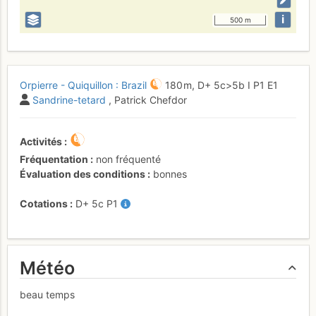
i
500 m
Orpierre - Quiquillon : Brazil
180 m,
D+
5c
>5b
I
P1
E1
Sandrine-tetard
, Patrick Chefdor
Activités
Fréquentation
non fréquenté
Évaluation des conditions
bonnes
Cotations
D+
5c
P1
Météo
beau temps