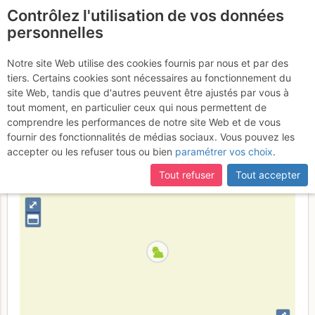
Contrôlez l'utilisation de vos données
fr
personnelles
Orpierre - Quiquillon :
Notre site Web utilise des cookies fournis par nous et par des
tiers. Certains cookies sont nécessaires au fonctionnement du
Brazil
Samedi 22 avril 2017
site Web, tandis que d'autres peuvent être ajustés par vous à
tout moment, en particulier ceux qui nous permettent de
comprendre les performances de notre site Web et de vous
fournir des fonctionnalités de médias sociaux. Vous pouvez les
France
Hautes-Alpes
Luberon - Baronnies - Saoû
accepter ou les refuser tous ou bien
paramétrer vos choix
.
+
Tout refuser
Tout accepter
–
⤢