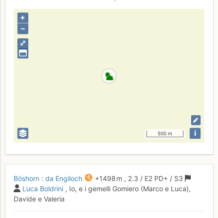
+
–
⤢
i
500 m
Böshorn : da Engiloch
+1498 m
,
2.3
/
E2
PD+
/ S3
Luca Boldrini
, Io, e i gemelli Gomiero (Marco e Luca),
Davide e Valeria