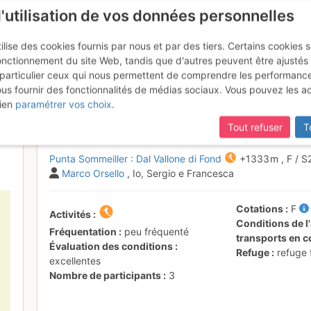
l'utilisation de vos données personnelles
ilise des cookies fournis par nous et par des tiers. Certains cookies 
onctionnement du site Web, tandis que d'autres peuvent être ajustés
particulier ceux qui nous permettent de comprendre les performanc
ous fournir des fonctionnalités de médias sociaux. Vous pouvez les a
eiller : traversée de la pointe
ien
paramétrer vos choix
.
Tout refuser
T
Punta Sommeiller : Dal Vallone di Fond
+1333 m
,
F
/ S
Marco Orsello
, Io, Sergio e Francesca
Cotations
F
Activités
Conditions de l'
Fréquentation
peu fréquenté
transports en
Évaluation des conditions
Refuge
refuge
excellentes
Nombre de participants
3