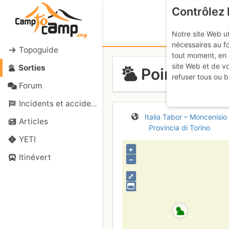
Contrôlez 
Notre site Web ut
nécessaires au f
Topoguide
tout moment, en 
site Web et de v
Sorties
Pointe Somm
refuser tous ou b
Forum
Incidents et accidents
Italia
Tabor – Moncenisio
Articles
Provincia di Torino
YETI
+
Itinévert
–
⤢