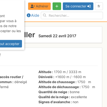
Adhérer
Se connecter
fr
Aide
sont
 par vous à
es de notre
ccepter ou les
 Sommeiller
Samedi 22 avril 2017
out accepter
2
Altitude
1700 m
/
3333 m
accès routier /
Dénivelé
+1600 m
/
-1600 m
 commun
déneigé
Altitude de chaussage
1750
m
 fermé
Altitude de déchaussage
1750
m
Quantité de neige
bonne
Qualité de la neige
excellente
Signes d'avalanche
non