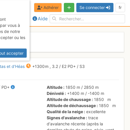
Adhérer
Se connecter
fr
Aide
sont
 par vous à
es de notre
ccepter ou les
out accepter
ntas et d'Héas
+1300 m
,
3.2
/
E2
PD+
/ S3
/
PD+
Altitude
1850 m
/
2850 m
Dénivelé
+1400 m
/
-1400 m
Altitude de chaussage
1850
m
Altitude de déchaussage
1850
m
Qualité de la neige
excellente
Signes d'avalanche
trace
d'avalanche récente (après la
dernière chute de neige, pluie, vent