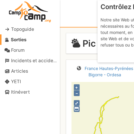
Contrôlez 
Notre site Web ut
nécessaires au f
Topoguide
tout moment, en 
site Web et de v
Sorties
Pic de la Gé
refuser tous ou b
Forum
Incidents et accidents
France
Hautes-Pyrénées
Articles
Bigorre - Ordesa
YETI
+
Itinévert
–
⤢