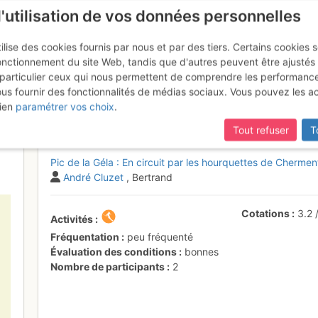
l'utilisation de vos données personnelles
ilise des cookies fournis par nous et par des tiers. Certains cookies 
onctionnement du site Web, tandis que d'autres peuvent être ajustés
particulier ceux qui nous permettent de comprendre les performanc
ous fournir des fonctionnalités de médias sociaux. Vous pouvez les a
la en circuit
Samedi 22 avril 2017
ien
paramétrer vos choix
.
Tout refuser
T
Pic de la Géla : En circuit par les hourquettes de Cherme
André Cluzet
, Bertrand
Cotations
3.2
Activités
Fréquentation
peu fréquenté
Évaluation des conditions
bonnes
Nombre de participants
2