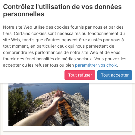
Contrôlez l'utilisation de vos données
fr
personnelles
Calanque de Sormiou -
Notre site Web utilise des cookies fournis par nous et par des
tiers. Certains cookies sont nécessaires au fonctionnement du
Rumpe Cuou : Les Oursins
site Web, tandis que d'autres peuvent être ajustés par vous à
font la Loi
tout moment, en particulier ceux qui nous permettent de
Vendredi 21 avril 2017
comprendre les performances de notre site Web et de vous
fournir des fonctionnalités de médias sociaux. Vous pouvez les
accepter ou les refuser tous ou bien
paramétrer vos choix
.
Tout refuser
Tout accepter