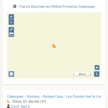
France
Bouches-du-Rhône
Provence
Calanques
+
–
⤢
i
500 m
Calanques - Sormiou - Rumpe Cuou : Les Oursins font la Loi
150 m,
D+
6a
>5b
I
P1
Cs13
Nb13