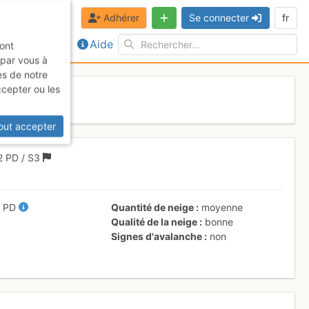
Adhérer
Se connecter
fr
Aide
sont
 par vous à
es de notre
ccepter ou les
vril 2017
out accepter
2
PD
/ S3
/
PD
Quantité de neige
moyenne
Qualité de la neige
bonne
Signes d'avalanche
non