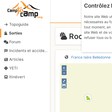
Contrôlez 
Notre site Web ut
nécessaires au f
Topoguide
tout moment, en 
site Web et de v
Sorties
Rocher Blanc
refuser tous ou b
Forum
Incidents et accidents
France
Isère
Belledonne
Articles
+
YETI
–
Itinévert
⤢