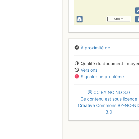
i
500 m
À proximité de...
Qualité du document
moye
Versions
Signaler un problème
CC
BY
NC
ND
3.0
Ce contenu est sous licence
Creative Commons BY-NC-N
3.0