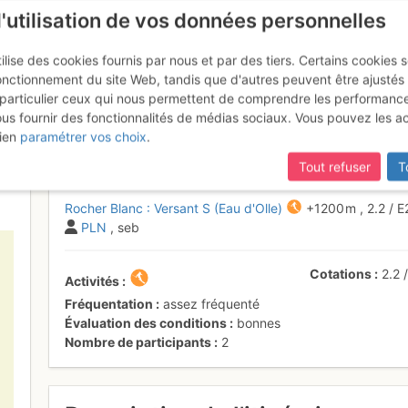
l'utilisation de vos données personnelles
ilise des cookies fournis par nous et par des tiers. Certains cookies 
onctionnement du site Web, tandis que d'autres peuvent être ajustés
particulier ceux qui nous permettent de comprendre les performanc
ous fournir des fonctionnalités de médias sociaux. Vous pouvez les a
 : Versant S (Eau d'Olle)
Jeudi 20 a
ien
paramétrer vos choix
.
Tout refuser
T
Rocher Blanc : Versant S (Eau d'Olle)
+1200 m
,
2.2
/
E
PLN
, seb
Cotations
2.2
Activités
Fréquentation
assez fréquenté
Évaluation des conditions
bonnes
Nombre de participants
2