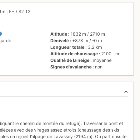
6 m
,
F+
/ S2
T2
Altitude
1832 m
/
2710 m
 gardé
Dénivelé
+878 m
/
-0 m
Longueur totale
3.2 km
Altitude de chaussage
2100
m
Qualité de la neige
moyenne
Signes d'avalanche
non
iquant le chemin de montée du refuge). Traverser le pont et
mélèzes avec des virages assez étroits (chaussage des skis
ales on rejoint l’alpage de Lavassey (2194 m). On part ensuite