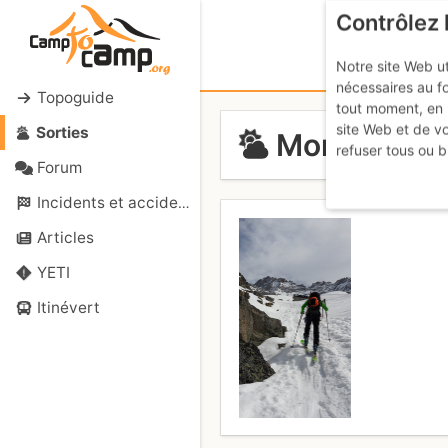
Contrôlez 
Notre site Web ut
nécessaires au f
Topoguide
tout moment, en 
site Web et de v
Sorties
Montée ref
refuser tous ou b
Forum
Incidents et accidents
Articles
YETI
Itinévert