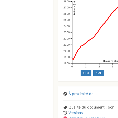
2800
Altitude (m)
2700
2600
2500
2400
2300
2200
2100
2000
1900
Distance (k
1800
0
1
2
3
GPX
KML
À proximité de...
Qualité du document
bon
Versions