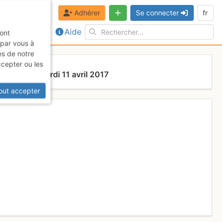
Adhérer
Se connecter
fr
Aide
sont
 par vous à
es de notre
ccepter ou les
viou
Mardi 11 avril 2017
out accepter