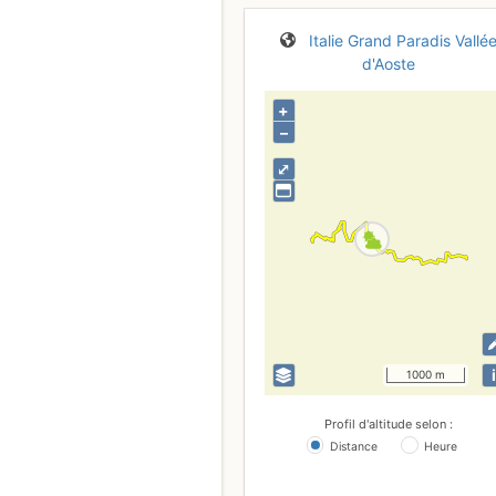
Italie
Grand Paradis
Vallé
d'Aoste
+
–
⤢
i
1000 m
Profil d'altitude selon :
Distance
Heure