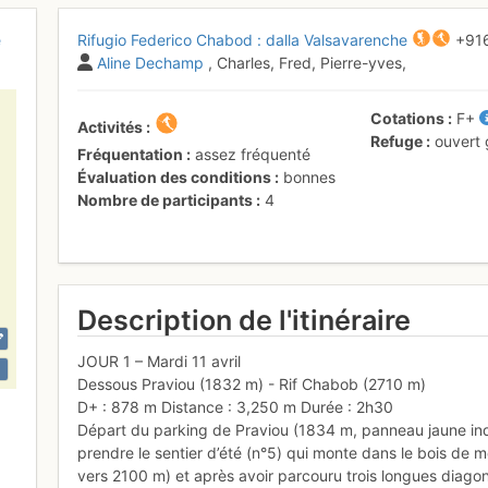
e
Rifugio Federico Chabod : dalla Valsavarenche
+91
Aline Dechamp
, Charles, Fred, Pierre-yves,
Cotations
F+
Activités
Refuge
ouvert
Fréquentation
assez fréquenté
Évaluation des conditions
bonnes
Nombre de participants
4
Description de l'itinéraire
JOUR 1 – Mardi 11 avril
Dessous Praviou (1832 m) - Rif Chabob (2710 m)
D+ : 878 m Distance : 3,250 m Durée : 2h30
Départ du parking de Praviou (1834 m, panneau jaune ind
prendre le sentier d’été (n°5) qui monte dans le bois de 
vers 2100 m) et après avoir parcouru trois longues diagon