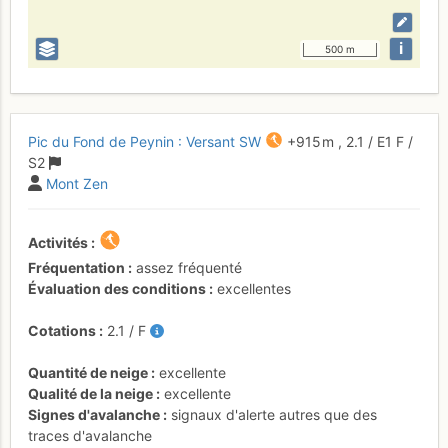
i
500 m
Pic du Fond de Peynin : Versant SW
+915 m
,
2.1
/
E1
F
/
S2
Mont Zen
Activités
Fréquentation
assez fréquenté
Évaluation des conditions
excellentes
Cotations
2.1
/
F
Quantité de neige
excellente
Qualité de la neige
excellente
Signes d'avalanche
signaux d'alerte autres que des
traces d'avalanche