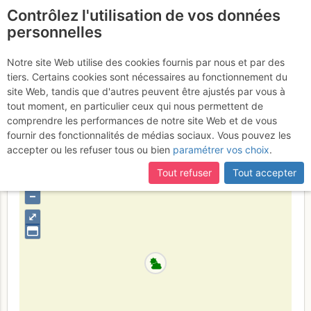
Contrôlez l'utilisation de vos données
fr
personnelles
Pic du Fond de Peynin :
Notre site Web utilise des cookies fournis par nous et par des
tiers. Certains cookies sont nécessaires au fonctionnement du
Versant SW
Mardi 27 décembre 2016
site Web, tandis que d'autres peuvent être ajustés par vous à
tout moment, en particulier ceux qui nous permettent de
comprendre les performances de notre site Web et de vous
fournir des fonctionnalités de médias sociaux. Vous pouvez les
France
Hautes-Alpes
Queyras N - Briançonnais - Alpes
accepter ou les refuser tous ou bien
paramétrer vos choix
.
Cottiennes
Tout refuser
Tout accepter
+
–
⤢