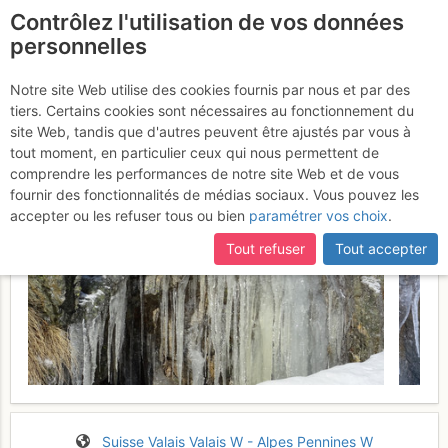
Contrôlez l'utilisation de vos données
fr
personnelles
Mont Mort : Face E par
Notre site Web utilise des cookies fournis par nous et par des
tiers. Certains cookies sont nécessaires au fonctionnement du
la Croupe N
Jeudi 20 avril 2017
site Web, tandis que d'autres peuvent être ajustés par vous à
tout moment, en particulier ceux qui nous permettent de
comprendre les performances de notre site Web et de vous
fournir des fonctionnalités de médias sociaux. Vous pouvez les
accepter ou les refuser tous ou bien
paramétrer vos choix
.
Tout refuser
Tout accepter
Suisse
Valais
Valais W - Alpes Pennines W