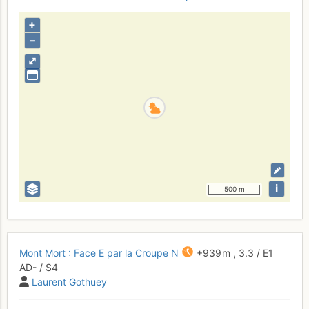
+
–
⤢
i
500 m
Mont Mort : Face E par la Croupe N
+939 m
,
3.3
/
E1
AD-
/ S4
Laurent Gothuey