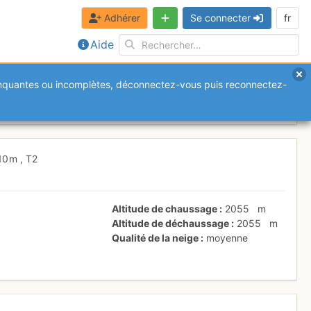
Adhérer
Se connecter
fr
Aide
anquantes ou incomplètes, déconnectez-vous puis reconnectez-
du Rissace
Jeudi 20 avril 2017
10 m
,
T2
Altitude de chaussage
2055
m
Altitude de déchaussage
2055
m
Qualité de la neige
moyenne