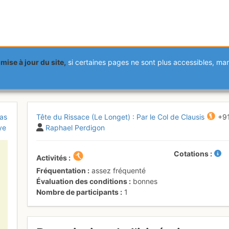
mise à jour du site,
si certaines pages ne sont plus accessibles, m
ace (Le Longet) : Par la crête 
as
Tête du Rissace (Le Longet) : Par le Col de Clausis
+9
ye
Raphael Perdigon
Cotations
Activités
Fréquentation
assez fréquenté
Évaluation des conditions
bonnes
Nombre de participants
1