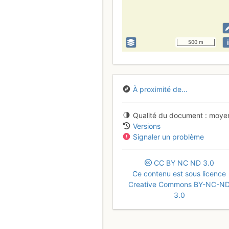
i
500 m
À proximité de...
Qualité du document
moye
Versions
Signaler un problème
CC
BY
NC
ND
3.0
Ce contenu est sous licence
Creative Commons BY-NC-N
3.0