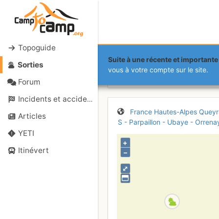
Topoguide
Suite à une récente et importante 
Sorties
Tête du Riss
vous à votre compte sur le site.
Forum
Incidents et accidents
France
Hautes-Alpes
Queyr
Articles
S - Parpaillon - Ubaye - Orrena
YETI
+
Itinévert
–
⤢