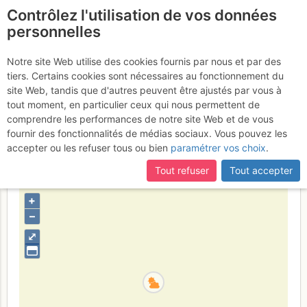
Contrôlez l'utilisation de vos données
fr
personnelles
Suite à une récente et importante mise à jour du site,
si
La Sagra : Par le
certaines pages ne sont plus accessibles, manquantes ou
Notre site Web utilise des cookies fournis par nous et par des
incomplètes, déconnectez-vous puis reconnectez-vous à votre
tiers. Certains cookies sont nécessaires au fonctionnement du
"bosque vertical"
Dimanche 16
compte sur le site.
site Web, tandis que d'autres peuvent être ajustés par vous à
tout moment, en particulier ceux qui nous permettent de
avril 2017
comprendre les performances de notre site Web et de vous
fournir des fonctionnalités de médias sociaux. Vous pouvez les
accepter ou les refuser tous ou bien
paramétrer vos choix
.
Espagne
Sierra Nevada - Cordillère Pénibétique
Tout refuser
Tout accepter
Province de Grenade
+
–
⤢