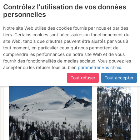
Contrôlez l'utilisation de vos données
fr
personnelles
Cima Valletta di
Notre site Web utilise des cookies fournis par nous et par des
tiers. Certains cookies sont nécessaires au fonctionnement du
Bardoney + Testa Goilles
site Web, tandis que d'autres peuvent être ajustés par vous à
(bike & ski) : da Lillaz
tout moment, en particulier ceux qui nous permettent de
Mercredi
comprendre les performances de notre site Web et de vous
19 avril 2017
fournir des fonctionnalités de médias sociaux. Vous pouvez les
accepter ou les refuser tous ou bien
paramétrer vos choix
.
Tout refuser
Tout accepter