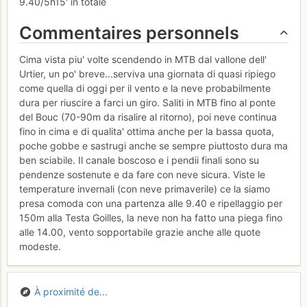
9.40/5h15' in totale
Commentaires personnels
Cima vista piu' volte scendendo in MTB dal vallone dell'
Urtier, un po' breve...serviva una giornata di quasi ripiego
come quella di oggi per il vento e la neve probabilmente
dura per riuscire a farci un giro. Saliti in MTB fino al ponte
del Bouc (70-90m da risalire al ritorno), poi neve continua
fino in cima e di qualita' ottima anche per la bassa quota,
poche gobbe e sastrugi anche se sempre piuttosto dura ma
ben sciabile. Il canale boscoso e i pendii finali sono su
pendenze sostenute e da fare con neve sicura. Viste le
temperature invernali (con neve primaverile) ce la siamo
presa comoda con una partenza alle 9.40 e ripellaggio per
150m alla Testa Goilles, la neve non ha fatto una piega fino
alle 14.00, vento sopportabile grazie anche alle quote
modeste.
À proximité de...