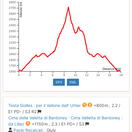
2800
Altitude (m)
2700
2600
2500
2400
2300
2200
2100
2000
1900
1800
1700
Distance (km)
1600
0
2
4
6
8
10
12
14
16
18
GPX
KML
Testa Goilles : per il Vallone dell' Urtier
+800 m
,
2.2
/
E1
PD-
/ S3
R2
Cima della Valetta di Bardoney : Cima Valletta di Bardoney :
da Lillaz
+1150 m
,
2.3
/
E1
PD+
/ S3
Paolo Recalcati
, Giuly