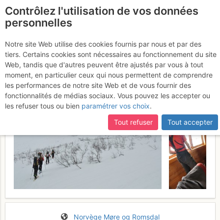
Contrôlez l'utilisation de vos données
fr
personnelles
Traversée Urke >>
Notre site Web utilise des cookies fournis par nous et par des
tiers. Certains cookies sont nécessaires au fonctionnement du site
Patchellhytta
Mardi 4 avril 2017
Web, tandis que d'autres peuvent être ajustés par vous à tout
moment, en particulier ceux qui nous permettent de comprendre
les performances de notre site Web et de vous fournir des
fonctionnalités de médias sociaux. Vous pouvez les accepter ou
les refuser tous ou bien
paramétrer vos choix
.
Tout refuser
Tout accepter
Norvège
Møre og Romsdal