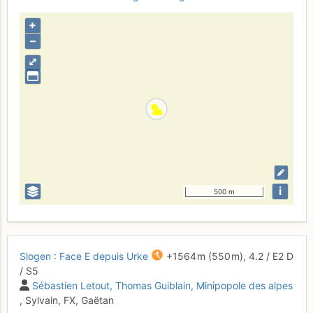
+
–
⤢
i
500 m
Slogen : Face E depuis Urke
+1564 m
(550 m),
4.2
/
E2
D
/ S5
Sébastien Letout
Thomas Guiblain
Minipopole des alpes
, Sylvain, FX, Gaëtan