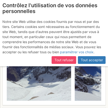
Contrôlez l'utilisation de vos données
fr
personnelles
Tour de la Meije J4 :
Notre site Web utilise des cookies fournis par nous et par des
tiers. Certains cookies sont nécessaires au fonctionnement du
descente du Glacier de
site Web, tandis que d'autres peuvent être ajustés par vous à
l'Homme
tout moment, en particulier ceux qui nous permettent de
Lundi 10 avril 2017
comprendre les performances de notre site Web et de vous
fournir des fonctionnalités de médias sociaux. Vous pouvez les
accepter ou les refuser tous ou bien
paramétrer vos choix
.
Tout refuser
Tout accepter