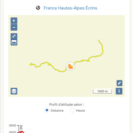
France
Hautes-Alpes
Écrins
+
–
⤢
i
1000 m
Profil d'altitude selon :
Distance
Heure
3600
Altitude (m)
3400