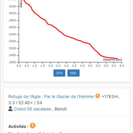
3200
3000
2800
2600
2400
2200
2000
1800
Distance (km)
1600
0.0
0.5
1.0
1.5
2.0
2.5
3.0
3.5
4.0
4.5
5.0
5.5
6.0
6.5
GPX
KML
Refuge de l'Aigle : Par le Glacier de l'Homme
+1783 m
,
3.3
/
E2
AD+
/ S4
Cristol DE escalade
, Benoît
Activités