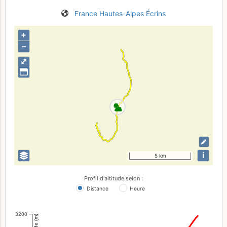
France
Hautes-Alpes
Écrins
+
–
⤢
i
5 km
Profil d'altitude selon :
Distance
Heure
3200
Altitude (m)