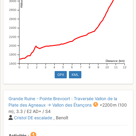
3000
2800
2600
2400
2200
2000
1800
Distance (km)
1600
0
1
2
3
4
5
6
7
8
9
10
11
12
GPX
KML
Grande Ruine - Pointe Brevoort : Traversée Vallon de la
Plate des Agneaux → Vallon des Étançons
+2200 m
(100
m),
3.3
/
E2
AD+
/ S4
Cristol DE escalade
, Benoît
Activités