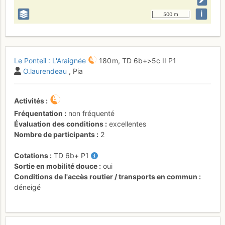
i
500 m
Le Ponteil : L'Araignée
180 m,
TD
6b+
>5c
II
P1
O.laurendeau
, Pia
Activités
Fréquentation
non fréquenté
Évaluation des conditions
excellentes
Nombre de participants
2
Cotations
TD
6b+
P1
Sortie en mobilité douce
oui
Conditions de l'accès routier / transports en commun
déneigé