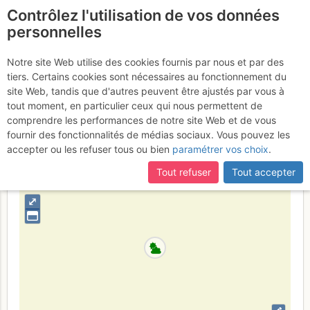
Contrôlez l'utilisation de vos données
fr
personnelles
Le Ponteil : L'Araignée
Notre site Web utilise des cookies fournis par nous et par des
tiers. Certains cookies sont nécessaires au fonctionnement du
Mercredi 19 avril 2017
site Web, tandis que d'autres peuvent être ajustés par vous à
tout moment, en particulier ceux qui nous permettent de
comprendre les performances de notre site Web et de vous
fournir des fonctionnalités de médias sociaux. Vous pouvez les
France
Hautes-Alpes
Écrins
accepter ou les refuser tous ou bien
paramétrer vos choix
.
+
Tout refuser
Tout accepter
–
⤢